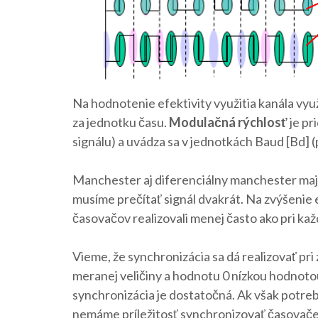
Na hodnotenie efektivity využitia kanála vy
za jednotku času.
Modulačná rýchlosť
je pr
signálu) a uvádza sa v jednotkách Baud [Bd] 
Manchester aj diferenciálny manchester majú
musíme prečítať signál dvakrát. Na zvýšenie 
časovačov realizovali menej často ako pri kaž
Vieme, že synchronizácia sa dá realizovať 
meranej veličiny a hodnotu 0 nízkou hodnotou
synchronizácia je dostatočná. Ak však potre
nemáme príležitosť synchronizovať časovače