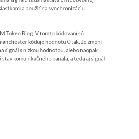
iastkami a použiť na synchronizáciu
IBM Token Ring. V tomto kódovaní sú
 manchester kóduje hodnotu 0 tak, že zmení
na signál s nízkou hodnotou, alebo naopak
 stav komunikačného kanála, a teda aj signál