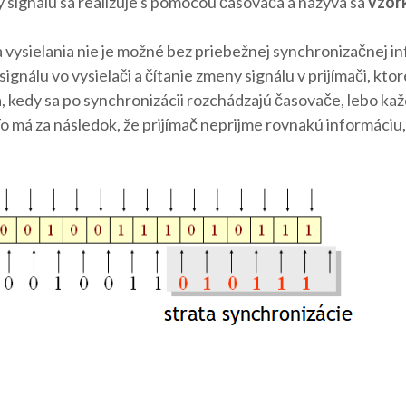
y signálu sa realizuje s pomocou časovača a nazýva sa
vzor
 vysielania nie je možné bez priebežnej synchronizačnej i
ignálu vo vysielači a čítanie zmeny signálu v prijímači, kt
, kedy sa po synchronizácii rozchádzajú časovače, lebo ka
o má za následok, že prijímač neprijme rovnakú informáciu, 