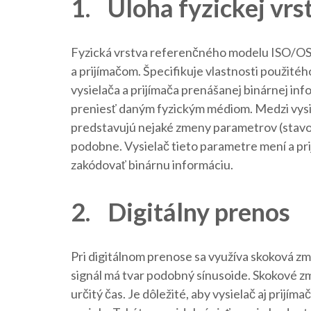
1. Úloha fyzickej vrs
Fyzická vrstva referenčného modelu ISO/OSI 
a prijímačom. Špecifikuje vlastnosti použitéh
vysielača a prijímača prenášanej binárnej info
preniesť daným fyzickým médiom. Medzi vysie
predstavujú nejaké zmeny parametrov (stavov)
podobne. Vysielač tieto parametre mení a prij
zakódovať binárnu informáciu.
2. Digitálny prenos
Pri digitálnom prenose sa využíva skoková zm
signál má tvar podobný sínusoide. Skokové zm
určitý čas. Je dôležité, aby vysielač aj prijíma