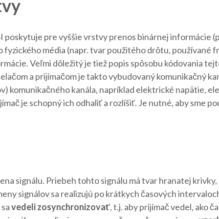
tvy
poskytuje pre vyššie vrstvy prenos binárnej informácie (p
o fyzického média (napr. tvar použitého drôtu, používané f
rmácie. Veľmi dôležitý je tiež popis spôsobu kódovania tejt
lačom a prijímačom je takto vybudovaný komunikačný kanál,
 komunikačného kanála, napríklad elektrické napätie, elek
ímač je schopný ich odhaliť a rozlíšiť. Je nutné, aby sme po
ena signálu. Priebeh tohto signálu má tvar hranatej krivky
eny signálov sa realizujú po krátkych časových intervaloc
č sa
vedeli zosynchronizovať
, t.j. aby prijímač vedel, ako