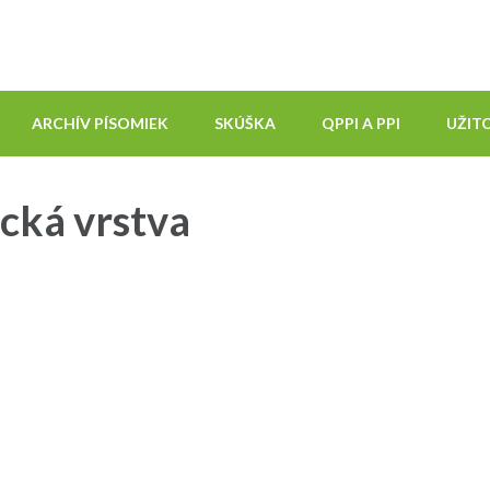
ARCHÍV PÍSOMIEK
SKÚŠKA
QPPI A PPI
UŽIT
ická vrstva