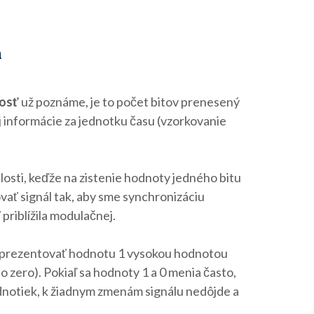
osť
už poznáme, je to počet bitov prenesený
j informácie za jednotku času (vzorkovanie
sti, keďže na zistenie hodnoty jedného bitu
vať signál tak, aby sme synchronizáciu
priblížila modulačnej.
 reprezentovať hodnotu 1 vysokou hodnotou
 zero). Pokiaľ sa hodnoty 1 a 0 menia často,
ednotiek, k žiadnym zmenám signálu nedôjde a