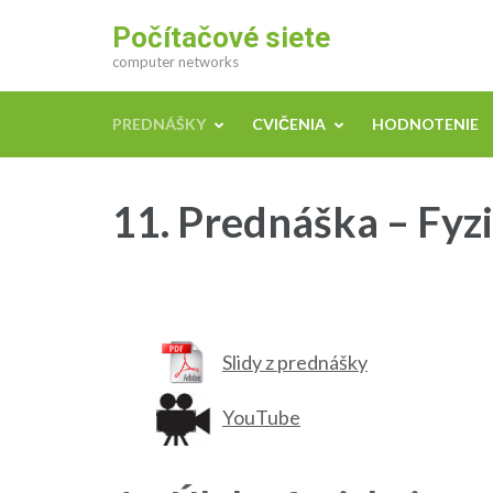
Počítačové siete
computer networks
PREDNÁŠKY
CVIČENIA
HODNOTENIE
11. Prednáška – Fyz
Slidy z prednášky
YouTube