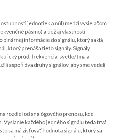
ostupnosti jednotiek a núl) medzi vysielačom
rekvenčné pásmo) a tiež aj vlastnosti
o binárnej informácie do signálu, ktorý sa dá
 ktorý prenáša tieto signály. Signály
trický prúd, frekvencia, svetlo/tma a
užili aspoň dva druhy signálov, aby sme vedeli
, na rozdiel od analógového prenosu, kde
h. Vyslanie každého jedného signálu teda trvá
 často sa má zisťovať hodnota signálu, ktorý sa