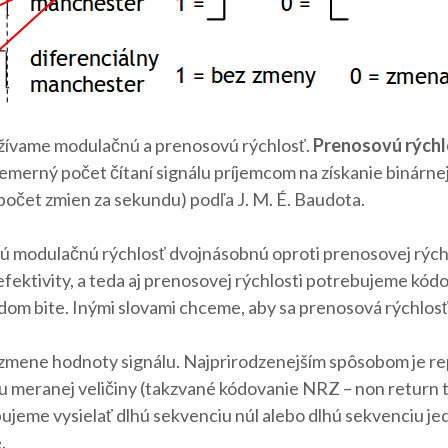
užívame modulačnú a prenosovú rýchlosť.
Prenosovú rýchl
iemerný počet čítaní signálu príjemcom na získanie binárne
(počet zmien za sekundu) podľa J. M. É. Baudota.
 modulačnú rýchlosť dvojnásobnú oproti prenosovej rýchlo
efektivity, a teda aj prenosovej rýchlosti potrebujeme kódo
dom bite. Inými slovami chceme, aby sa prenosová rýchlosť 
pri zmene hodnoty signálu. Najprirodzenejším spôsobom je
 meranej veličiny (takzvané kódovanie NRZ – non return to
bujeme vysielať dlhú sekvenciu núl alebo dlhú sekvenciu j
.