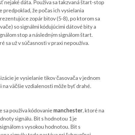
ť nejaké dáta. Používa sa takzvaná štart-stop
 predpoklad, že počas ich vysielania
prezentujúce zopár bitov (5-8), po ktorom sa
ovače) so signálmi kódujúcimi dátové bity a
ignálom stop a následným signálom štart.
 sa už v súčasnosti v praxi nepoužíva.
cie je vysielanie tikov časovača v jednom
 na väčšie vzdialenosti môže byť drahé.
te sa používa kódovanie
manchester
, ktoré na
noty signálu. Bit s hodnotou 1 je
ignálom s vysokou hodnotou. Bit s
na signálu teda nastáva pri ľubovoľnej