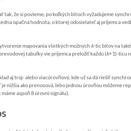
 tak, že si povieme, po koľkých bitoch vyžadujeme synchr
edna opačná hodnota, o ktorej odosielateľ aj príjemca vedi
vytvorenie mapovania všetkých možných
k
-tic bitov na také
revodovej tabuľky vie príjemca preložiť každú (
k
+1)-ticu 
lad aj troj- alebo viacúrovňový, kde už sa dá riešiť synchr
ť je nižšia ako prenosová, lebo jednou úrovňou môžeme re
k máme aspoň 8 úrovní signálu).
os