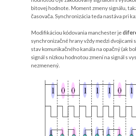
bitovej hodnote. Moment zmeny signálu, takzv
časovača. Synchronizácia teda nastáva pri k
Modifikáciou kódovania manchester je
difer
synchronizačné hrany vždy medzi dvojicami s
stav komunikačného kanála na opačný (ak bol 
signál s nízkou hodnotou zmení na signál s v
nezmenený.