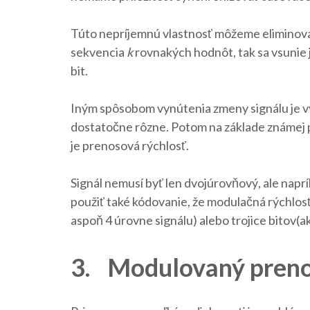
Túto nepríjemnú vlastnosť môžeme eliminovať
sekvencia
k
rovnakých hodnôt, tak sa vsunie j
bit.
Iným spôsobom vynútenia zmeny signálu je 
dostatočne rôzne. Potom na základe známej p
je prenosová rýchlosť.
Signál nemusí byť len dvojúrovňový, ale naprík
použiť také kódovanie, že modulačná rýchlos
aspoň 4 úrovne signálu) alebo trojice bitov(a
3. Modulovaný pren