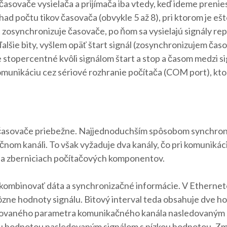
sovače vysielača a prijímača iba vtedy, keď ideme prenies
 počtu tikov časovača (obvykle 5 až 8), pri ktorom je ešte
t zosynchronizuje časovače, po ňom sa vysielajú signály re
ďalšie bity, vyšlem opäť štart signál (zosynchronizujem čas
je stopercentné kvôli signálom štart a stop a časom medzi s
unikáciu cez sériové rozhranie počítača (COM port), ktoré
sovače priebežne. Najjednoduchším spôsobom synchronizá
om kanáli. To však vyžaduje dva kanály, čo pri komunikácii
d na zberniciach počítačových komponentov.
e kombinovať dáta a synchronizačné informácie. V Etherne
zne hodnoty signálu. Bitový interval teda obsahuje dve hod
dovaného parametra komunikačného kanála nasledovaným s
u hodnotou nasledovaným signálom s nízkou hodnotou. Zme