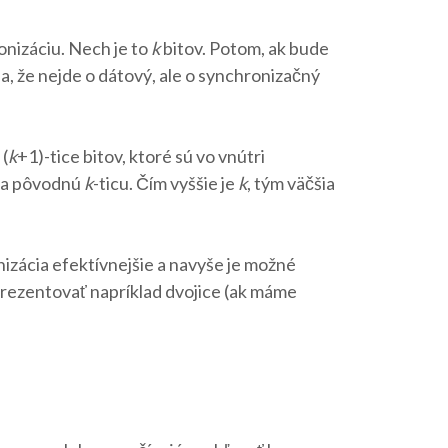
onizáciu. Nech je to
k
bitov. Potom, ak bude
a, že nejde o dátový, ale o synchronizačný
 (
k
+1)-tice bitov, ktoré sú vo vnútri
na pôvodnú
k
-ticu. Čím vyššie je
k
, tým väčšia
onizácia efektívnejšie a navyše je možné
prezentovať napríklad dvojice (ak máme