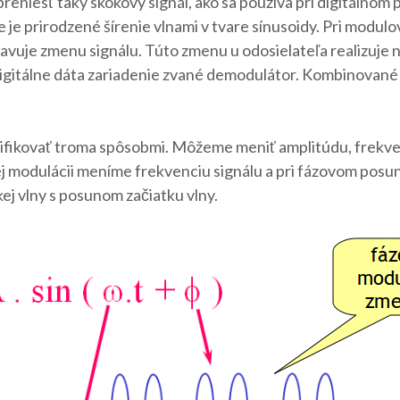
preniesť taký skokový signál, ako sa používa pri digitálnom
e je prirodzené šírenie vlnami v tvare sínusoidy. Pri mod
avuje zmenu signálu. Túto zmenu u odosielateľa realizuje 
igitálne dáta zariadenie zvané demodulátor. Kombinované
kovať troma spôsobmi. Môžeme meniť amplitúdu, frekvenc
ej modulácii meníme frekvenciu signálu a pri fázovom posun
ej vlny s posunom začiatku vlny.