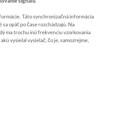
kovanie signálu
.
nformácie. Táto synchronizačná informácia
oré sa opäť po čase rozchádzajú. Na
ždý ma trochu inú frekvenciu vzorkovania
akú vysielal vysielač, čo je, samozrejme,