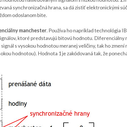
aná synchronizačná hrana, sa dá zistiť elektronickými súč
aždom odoslanom bite.
enciálny manchester
. Používa ho napríklad technológia 
ignálov, ktoré predstavujú bitovú hodnotu. Diferenciálny
signál s vysokou hodnotou meranej veličiny, tak ho zmení 
ysokou hodnotou). Hodnota 1 je zakódovaná tak, že ponechá