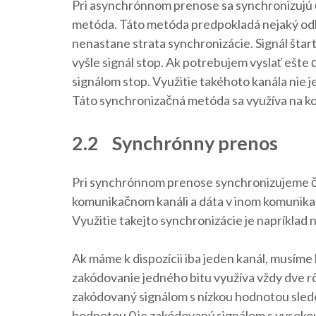
Pri asynchrónnom prenose sa synchronizujú ča
metóda. Táto metóda predpokladá nejaký odhad
nenastane strata synchronizácie. Signál štar
vyšle signál stop. Ak potrebujem vyslať ešte 
signálom stop. Využitie takéhoto kanála nie 
Táto synchronizačná metóda sa využíva na kom
2.2 Synchrónny prenos
Pri synchrónnom prenose synchronizujeme ča
komunikačnom kanáli a dáta v inom komunikačn
Využitie takejto synchronizácie je napríkla
Ak máme k dispozícii iba jeden kanál, musím
zakódovanie jedného bitu využíva vždy dve rô
zakódovaný signálom s nízkou hodnotou sle
hodnotou 0 je zakódovaný signálom s vysoko