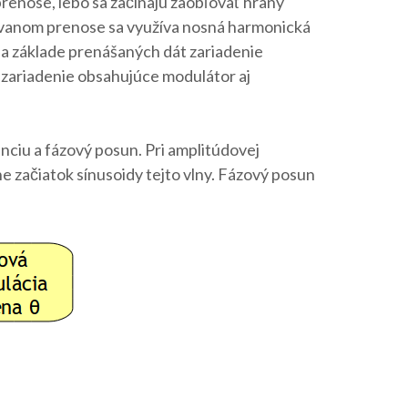
 prenose, lebo sa začínajú zaobľovať hrany
ulovanom prenose sa využíva nosná harmonická
na základe prenášaných dát zariadenie
 zariadenie obsahujúce modulátor aj
iu a fázový posun. Pri amplitúdovej
e začiatok sínusoidy tejto vlny. Fázový posun