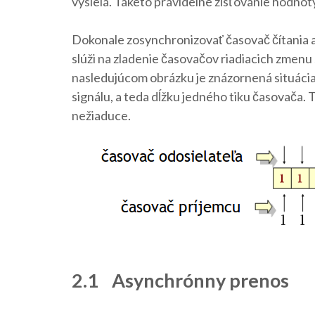
vysiela. Takéto pravidelné zisťovanie hodnot
Dokonale zosynchronizovať časovač čítania a
slúži na zladenie časovačov riadiacich zmenu s
nasledujúcom obrázku je znázornená situácia
signálu, a teda dĺžku jedného tiku časovača. T
nežiaduce.
2.1 Asynchrónny prenos