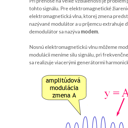
Pri prenose na veľké vzdialenosti je problém 
tohto signálu. Pre elektromagnetické žiareni
elektromagnetická vlna, ktorej zmena predst
nazývané modulátor a u príjemcu extrahuje d
demodulátor sa nazýva
modem
.
Nosnú elektromagnetickú vlnu môžeme modifi
modulácii meníme silu signálu, pri frekvenčn
sa realizuje viacerými generátormi harmonick