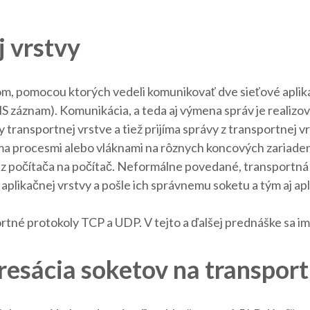
j vrstvy
om, pomocou ktorých vedeli komunikovať dve sieťové aplikác
NS záznam). Komunikácia, a teda aj výmena správ je realizo
 transportnej vrstve a tiež prijíma správy z transportnej v
a procesmi alebo vláknami na rôznych koncových zariadeni
 z počítača na počítač. Neformálne povedané, transportná vr
plikačnej vrstvy a pošle ich správnemu soketu a tým aj aplik
ortné protokoly TCP a UDP. V tejto a ďalšej prednáške sa 
resácia soketov na transport