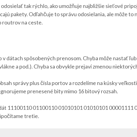
osielať tak rýchlo, ako umožňuje najbližšie sieťové pripojen
ácajú pakety. Odľahčuje to správu odosielania, ale môže to 
o routrov na ceste.
hýb v dátach spôsobených prenosom. Chyba môže nastať ľu
 vlákne a pod.). Chyba sa obvykle prejaví zmenou niektorý
ah správy plus čísla portov a rozdelíme na kúsky veľkost
m ignorujeme prenesené bity mimo 16 bitový rozsah.
 z dát 11100110 01100110 01010101 01010101 00001111 00
ripočítame tretie.