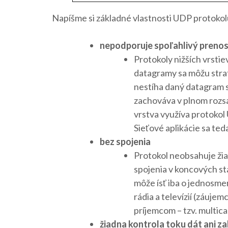
Napíšme si základné vlastnosti UDP protokol
nepodporuje spoľahlivý prenos
Protokoly nižších vrsti
datagramy sa môžu strati
nestíha daný datagram s
zachováva v plnom rozsa
vrstva využíva protokol 
Sieťové aplikácie sa ted
bez spojenia
Protokol neobsahuje žiad
spojenia v koncových st
môže ísť iba o jednosme
rádia a televízií (záujem
príjemcom – tzv. multica
žiadna kontrola toku dát ani za