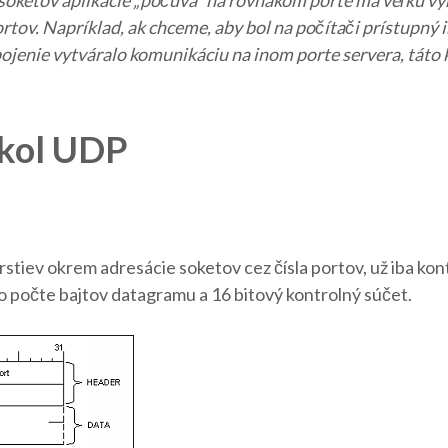
oketov aplikácie „počúva“ na rovnakom porte má veľkú výho
rtov. Napríklad, ak chceme, aby bol na počítači prístupný 
jenie vytváralo komunikáciu na inom porte servera, táto
okol UDP
rstiev okrem adresácie soketov cez čísla portov, už iba k
 o počte bajtov datagramu a 16 bitový kontrolný súčet.