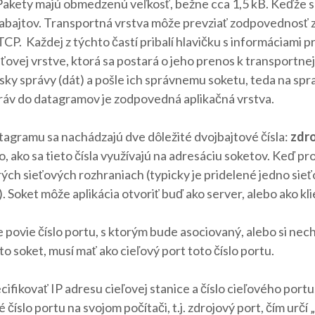
 Pakety majú obmedzenú veľkosť, bežne cca 1,5 kB. Keďže sp
abajtov. Transportná vrstva môže prevziať zodpovednosť za 
CP. Každej z týchto častí pribalí hlavičku s informáciami p
ťovej vrstve, ktorá sa postará o jeho prenos k transportnej
sky správy (dát) a pošle ich správnemu soketu, teda na spra
práv do datagramov je zodpovedná aplikačná vrstva.
agramu sa nachádzajú dve dôležité dvojbajtové čísla:
zdro
o, ako sa tieto čísla využívajú na adresáciu soketov. Keď p
ých sieťových rozhraniach (typicky je pridelené jedno sie
. Soket môže aplikácia otvoriť buď ako server, alebo ako kli
e povie číslo portu, s ktorým bude asociovaný, alebo si ne
 soket, musí mať ako cieľový port toto číslo portu.
cifikovať IP adresu cieľovej stanice a číslo cieľového port
íslo portu na svojom počítači, t.j. zdrojový port, čím urč