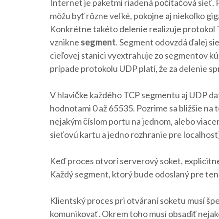
Internet je paketmi riadená počítačová sieť.
môžu byť rôzne veľké, pokojne aj niekoľko gig
Konkrétne takéto delenie realizuje protokol T
vznikne
segment
. Segment odovzdá ďalej sie
cieľovej stanici vyextrahuje zo segmentov kú
prípade protokolu UDP platí, že za delenie s
V hlavičke každého TCP segmentu aj UDP dat
hodnotami 0 až 65535. Pozrime sa bližšie na t
nejakým číslom portu na jednom, alebo viacer
sieťovú kartu a jedno rozhranie pre localhost)
Keď proces otvorí serverový soket, explicitn
Každý segment, ktorý bude odoslaný pre tento
Klientský proces pri otváraní soketu musí špe
komunikovať. Okrem toho musí obsadiť nejaké č