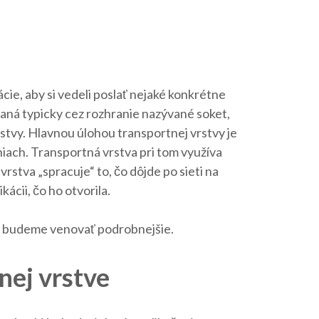
ie, aby si vedeli poslať nejaké konkrétne
vaná typicky cez rozhranie nazývané soket,
rstvy. Hlavnou úlohou transportnej vrstvy je
ach. Transportná vrstva pri tom využíva
stva „spracuje“ to, čo dôjde po sieti na
ácii, čo ho otvorila.
im budeme venovať podrobnejšie.
nej vrstve