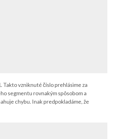
1. Takto vzniknuté číslo prehlásime za
eného segmentu rovnakým spôsobom a
sahuje chybu. Inak predpokladáme, že