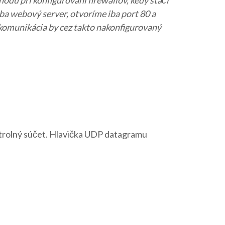
du pri konfigurovaní firewallov, kedy stačí
iba webový server, otvoríme iba port 80 a
 komunikácia by cez takto nakonfigurovaný
ontrolný súčet. Hlavička UDP datagramu