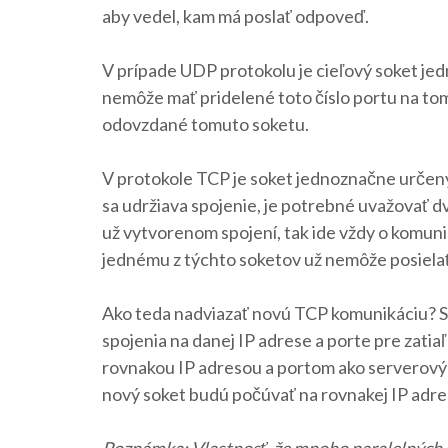
aby vedel, kam má poslať odpoveď.
V prípade UDP protokolu je cieľový soket jed
nemôže mať pridelené toto číslo portu na to
odovzdané tomuto soketu.
V protokole TCP je soket jednoznačne určený š
sa udržiava spojenie, je potrebné uvažovať d
už vytvorenom spojení, tak ide vždy o komunik
jednému z týchto soketov už nemôže posielať d
Ako teda nadviazať novú TCP komunikáciu? Se
spojenia na danej IP adrese a porte pre zatia
rovnakou IP adresou a portom ako serverový 
nový soket budú počúvať na rovnakej IP adre