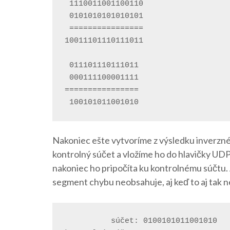
 1110011001100110 

 0101010101010101

 ================

10011101110111011

 011101110111011

 000111100001111

================

Nakoniec ešte vytvoríme z výsledku inverzné č
kontrolný súčet a vložíme ho do hlavičky 
nakoniec ho pripočíta ku kontrolnému súčtu.
segment chybu neobsahuje, aj keď to aj tak 
          súčet: 0100101011001010
