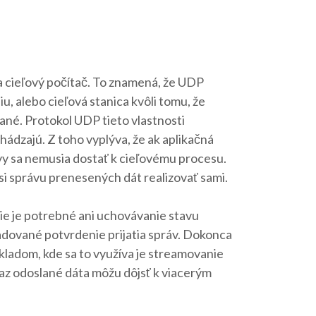
a cieľový počítač. To znamená, že UDP
u, alebo cieľová stanica kvôli tomu, že
ané. Protokol UDP tieto vlastnosti
hádzajú. Z toho vyplýva, že ak aplikačná
ávy sa nemusia dostať k cieľovému procesu.
 si správu prenesených dát realizovať sami.
nie je potrebné ani uchovávanie stavu
žadované potvrdenie prijatia správ. Dokonca
íkladom, kde sa to využíva je streamovanie
raz odoslané dáta môžu dôjsť k viacerým