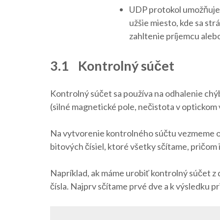
UDP protokol umožňuje od
užšie miesto, kde sa str
zahltenie príjemcu aleb
3.1 Kontrolný súčet
Kontrolný súčet sa používa na odhalenie c
(silné magnetické pole, nečistota v optickom
Na vytvorenie kontrolného súčtu vezmeme obs
bitových čísiel, ktoré všetky sčítame, pričo
Napríklad, ak máme urobiť kontrolný súčet
čísla. Najprv sčítame prvé dve a k výsledku p