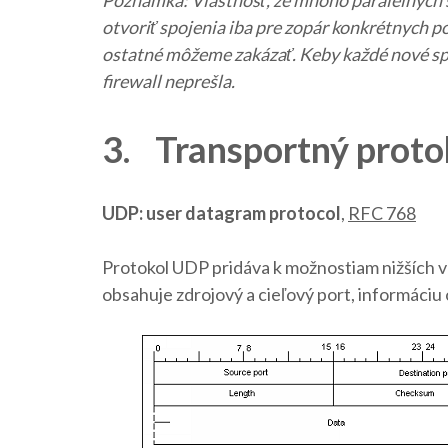
Poznámka: Vlastnosť, že mnoho paralelných s
otvoriť spojenia iba pre zopár konkrétnych po
ostatné môžeme zakázať. Keby každé nové spo
firewall neprešla.
3. Transportný prot
UDP: user datagram protocol
,
RFC 768
Protokol UDP pridáva k možnostiam nižších v
obsahuje zdrojový a cieľový port, informáciu