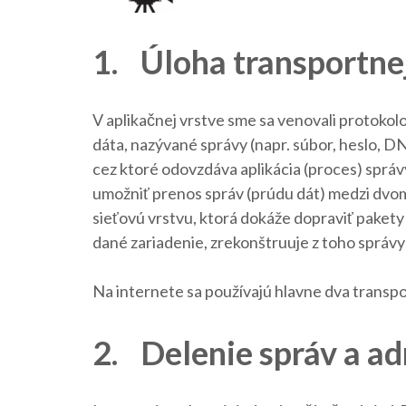
1. Úloha transportne
V aplikačnej vrstve sme sa venovali protokol
dáta, nazývané správy (napr. súbor, heslo, D
cez ktoré odovzdáva aplikácia (proces) správy
umožniť prenos správ (prúdu dát) medzi dvom
sieťovú vrstvu, ktorá dokáže dopraviť pakety
dané zariadenie, zrekonštruuje z toho správy a
Na internete sa používajú hlavne dva transp
2. Delenie správ a ad