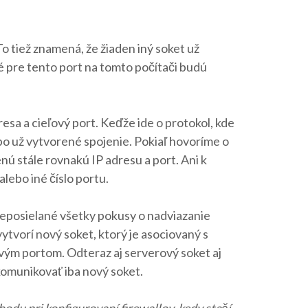
 tiež znamená, že žiaden iný soket už
é pre tento port na tomto počítači budú
esa a cieľový port. Keďže ide o protokol, kde
bo už vytvorené spojenie. Pokiaľ hovoríme o
nú stále rovnakú IP adresu a port. Ani k
lebo iné číslo portu.
reposielané všetky pokusy o nadviazanie
ytvorí nový soket, ktorý je asociovaný s
vým portom. Odteraz aj serverový soket aj
komunikovať iba nový soket.