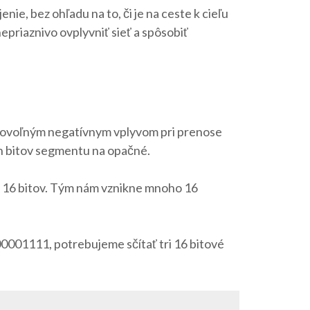
ie, bez ohľadu na to, či je na ceste k cieľu
nepriaznivo ovplyvniť sieť a spôsobiť
bovoľným negatívnym vplyvom pri prenose
ch bitov segmentu na opačné.
i 16 bitov. Tým nám vznikne mnoho 16
001111, potrebujeme sčítať tri 16 bitové