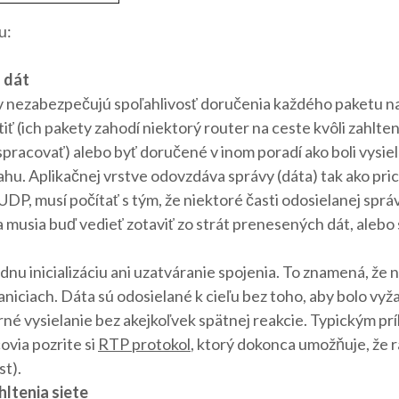
u:
 dát
ev nezabezpečujú spoľahlivosť doručenia každého paketu n
ť (ich pakety zahodí niektorý router na ceste kvôli zahlteni
pracovať) alebo byť doručené v inom poradí ako boli vysiel
hu. Aplikačnej vrstve odovzdáva správy (dáta) tak ako pric
UDP, musí počítať s tým, že niektoré časti odosielanej spr
a musia buď vedieť zotaviť zo strát prenesených dát, alebo
nu inicializáciu ani uzatváranie spojenia. To znamená, že 
aniciach. Dáta sú odosielané k cieľu bez toho, aby bolo vy
rné vysielanie bez akejkoľvek spätnej reakcie. Typickým pr
covia pozrite si
RTP protokol
, ktorý dokonca umožňuje, že 
st).
hltenia siete