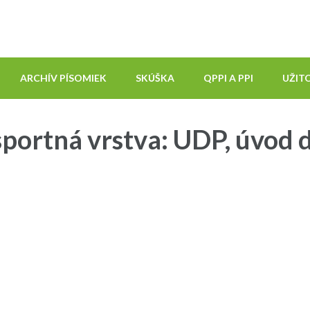
ARCHÍV PÍSOMIEK
SKÚŠKA
QPPI A PPI
UŽIT
sportná vrstva: UDP, úvod