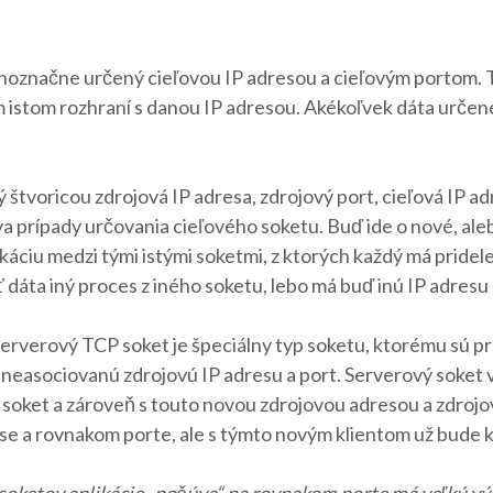
noznačne určený cieľovou IP adresou a cieľovým portom. To
m istom rozhraní s danou IP adresou. Akékoľvek dáta určen
tvoricou zdrojová IP adresa, zdrojový port, cieľová IP adr
va prípady určovania cieľového soketu. Buď ide o nové, ale
áciu medzi tými istými soketmi, z ktorých každý má pridele
áta iný proces z iného soketu, lebo má buď inú IP adresu a
rverový TCP soket je špeciálny typ soketu, ktorému sú p
ľ neasociovanú zdrojovú IP adresu a port. Serverový soket v
soket a zároveň s touto novou zdrojovou adresou a zdrojo
se a rovnakom porte, ale s týmto novým klientom už bude 