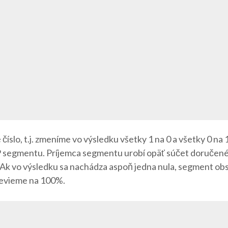
íslo, t.j. zmeníme vo výsledku všetky 1 na 0 a všetky 0 na 
UDP segmentu. Príjemca segmentu urobí opäť súčet doruč
 Ak vo výsledku sa nachádza aspoň jedna nula, segment ob
nevieme na 100%.