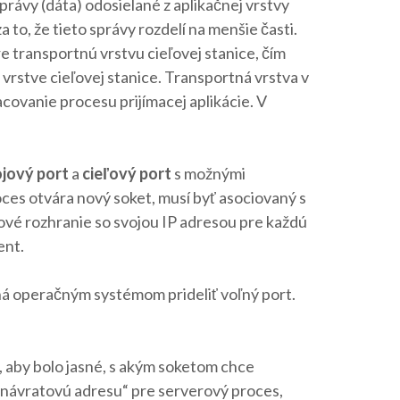
rávy (dáta) odosielané z aplikačnej vrstvy
to, že tieto správy rozdelí na menšie časti.
re transportnú vrstvu cieľovej stanice, čím
 vrstve cieľovej stanice. Transportná vrstva v
covanie procesu prijímacej aplikácie. V
jový port
a
cieľový port
s možnými
roces otvára nový soket, musí byť asociovaný s
ťové rozhranie so svojou IP adresou pre každú
ent.
chá operačným systémom prideliť voľný port.
u, aby bolo jasné, s akým soketom chce
í „návratovú adresu“ pre serverový proces,